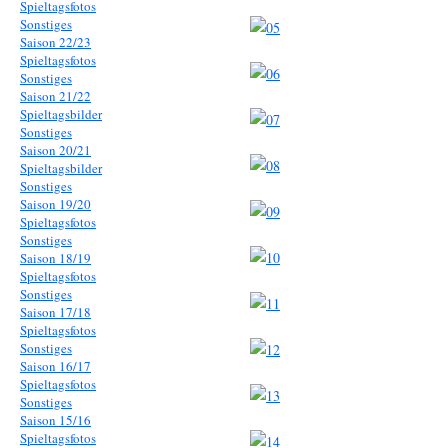
Spieltagsfotos
Sonstiges
Saison 22/23
Spieltagsfotos
Sonstiges
Saison 21/22
Spieltagsbilder
Sonstiges
Saison 20/21
Spieltagsbilder
Sonstiges
Saison 19/20
Spieltagsfotos
Sonstiges
Saison 18/19
Spieltagsfotos
Sonstiges
Saison 17/18
Spieltagsfotos
Sonstiges
Saison 16/17
Spieltagsfotos
Sonstiges
Saison 15/16
Spieltagsfotos