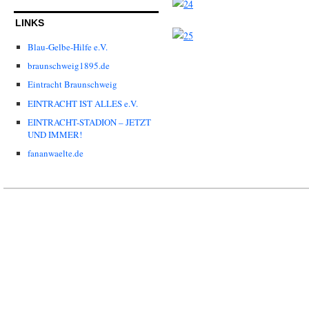
LINKS
Blau-Gelbe-Hilfe e.V.
braunschweig1895.de
Eintracht Braunschweig
EINTRACHT IST ALLES e.V.
EINTRACHT-STADION – JETZT
UND IMMER!
fananwaelte.de