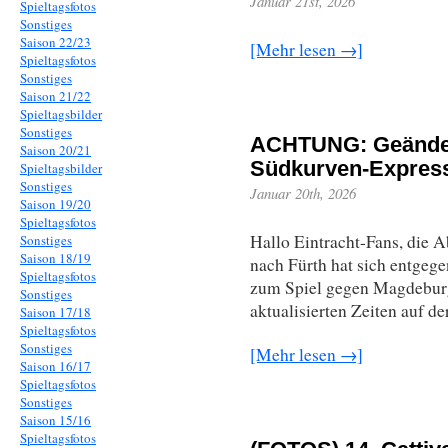
Januar 21st, 2026
Spieltagsfotos
Sonstiges
Saison 22/23
[Mehr lesen →]
Spieltagsfotos
Sonstiges
Saison 21/22
Spieltagsbilder
Sonstiges
ACHTUNG: Geändert
Saison 20/21
Südkurven-Express
Spieltagsbilder
Sonstiges
Januar 20th, 2026
Saison 19/20
Spieltagsfotos
Hallo Eintracht-Fans, die 
Sonstiges
Saison 18/19
nach Fürth hat sich entge
Spieltagsfotos
zum Spiel gegen Magdeburg 
Sonstiges
aktualisierten Zeiten auf de
Saison 17/18
Spieltagsfotos
Sonstiges
[Mehr lesen →]
Saison 16/17
Spieltagsfotos
Sonstiges
Saison 15/16
Spieltagsfotos