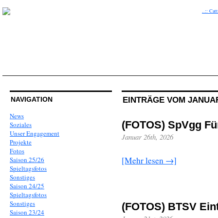
EINTRÄGE VOM JANUAR
NAVIGATION
News
(FOTOS) SpVgg Für
Soziales
Unser Engagement
Januar 26th, 2026
Projekte
Fotos
[Mehr lesen →]
Saison 25/26
Spieltagsfotos
Sonstiges
Saison 24/25
Spieltagsfotos
Sonstiges
(FOTOS) BTSV Eint
Saison 23/24