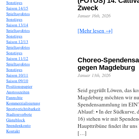
(FOTOS) 14. Cattiva
Sonstiges
Zweck
Saison 14/15
Spieltagsfotos
Januar 16th, 2026
Sonstiges
Saison 13/14
[Mehr lesen →]
Spieltagsfotos
Sonstiges
Saison 12/13
Spieltagsfotos
Sonstiges
Saison 11/12
Choreo-Spendensa
Spieltagsfotos
gegen Magdeburg
Sonstiges
Januar 13th, 2026
Saison 10/11
Saison 09/10
Positionspapier
Seid gegrüßt Löwen, das k
Anstosszeiten
Magdeburg möchten wir nut
Fanrechte
Kommerzialisierung
Spendensammlung im EI
Sportgerichtsbarkeit
Ablauf: • In der Südkurve, 
Stadionverbote
16) stehen wir mit Spende
Gästeblock
Haupttribüne findet ihr uns
Spendenkonto
Kontakt
[…]