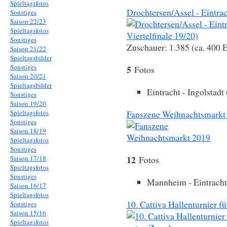
Spieltagsfotos
Drochtersen/Assel - Eintra
Sonstiges
Saison 22/23
Spieltagsfotos
Sonstiges
Zuschauer: 1.385 (ca. 400 E
Saison 21/22
Spieltagsbilder
Sonstiges
5
Fotos
Saison 20/21
Spieltagsbilder
Eintracht - Ingolstadt
Sonstiges
Saison 19/20
Spieltagsfotos
Fanszene Weihnachtsmarkt
Sonstiges
Saison 18/19
Spieltagsfotos
Sonstiges
12
Saison 17/18
Fotos
Spieltagsfotos
Sonstiges
Mannheim - Eintracht 
Saison 16/17
Spieltagsfotos
10. Cattiva Hallenturnier f
Sonstiges
Saison 15/16
Spieltagsfotos