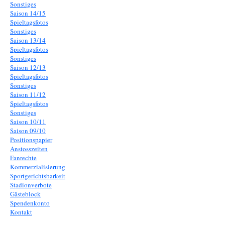
Sonstiges
Saison 14/15
Spieltagsfotos
Sonstiges
Saison 13/14
Spieltagsfotos
Sonstiges
Saison 12/13
Spieltagsfotos
Sonstiges
Saison 11/12
Spieltagsfotos
Sonstiges
Saison 10/11
Saison 09/10
Positionspapier
Anstosszeiten
Fanrechte
Kommerzialisierung
Sportgerichtsbarkeit
Stadionverbote
Gästeblock
Spendenkonto
Kontakt