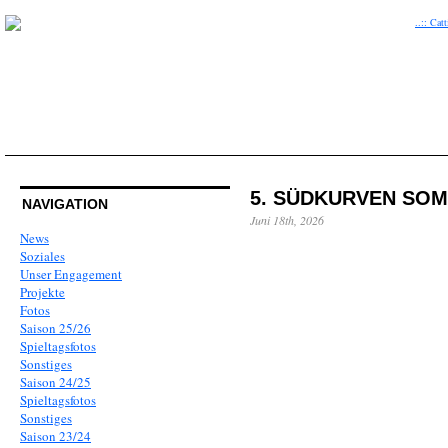
5. SÜDKURVEN SO
NAVIGATION
Juni 18th, 2026
News
Soziales
Unser Engagement
Projekte
Fotos
Saison 25/26
Spieltagsfotos
Sonstiges
Saison 24/25
Spieltagsfotos
Sonstiges
Saison 23/24