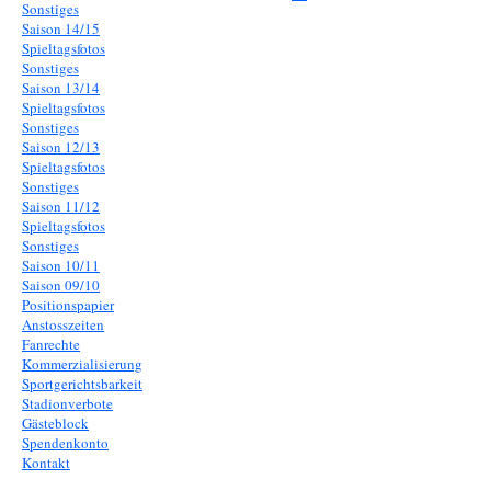
Sonstiges
Saison 14/15
Spieltagsfotos
Sonstiges
Saison 13/14
Spieltagsfotos
Sonstiges
Saison 12/13
Spieltagsfotos
Sonstiges
Saison 11/12
Spieltagsfotos
Sonstiges
Saison 10/11
Saison 09/10
Positionspapier
Anstosszeiten
Fanrechte
Kommerzialisierung
Sportgerichtsbarkeit
Stadionverbote
Gästeblock
Spendenkonto
Kontakt