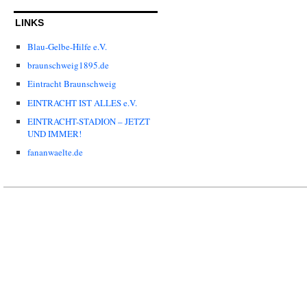
LINKS
Blau-Gelbe-Hilfe e.V.
braunschweig1895.de
Eintracht Braunschweig
EINTRACHT IST ALLES e.V.
EINTRACHT-STADION – JETZT
UND IMMER!
fananwaelte.de