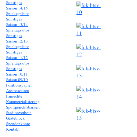
Sonstiges
Saison 14/15
Spieltagsfotos
Sonstiges
Saison 13/14
Spieltagsfotos
Sonstiges
Saison 12/13
Spieltagsfotos
Sonstiges
Saison 11/12
Spieltagsfotos
Sonstiges
Saison 10/11
Saison 09/10
Positionspapier
Anstosszeiten
Fanrechte
Kommerzialisierung
Sportgerichtsbarkeit
Stadionverbote
Gästeblock
Spendenkonto
Kontakt