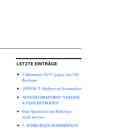
LETZTE EINTRÄGE
1.Heimspiel 26/27 gegen den VfL
Bochum
(FOTOS) 5. Südkurven-Sommerfest
AUFSTIEGSREFORM? VEREINE
& FANS BETROGEN!
Eure Spielchen mit Reformen –
nicht mit uns
5. SÜDKURVEN SOMMERFEST