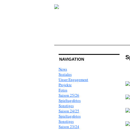
S
NAVIGATION
News
Soziales
Unser Engagement
Projekte
Fotos
Saison 25/26
Spieltagsfotos
Sonstiges
Saison 24/25
Spieltagsfotos
Sonstiges
Saison 23/24