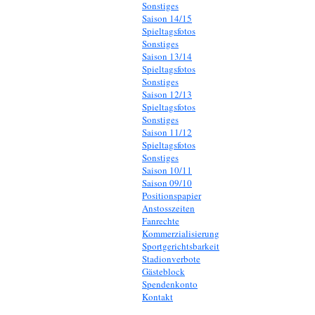
Sonstiges
Saison 14/15
Spieltagsfotos
Sonstiges
Saison 13/14
Spieltagsfotos
Sonstiges
Saison 12/13
Spieltagsfotos
Sonstiges
Saison 11/12
Spieltagsfotos
Sonstiges
Saison 10/11
Saison 09/10
Positionspapier
Anstosszeiten
Fanrechte
Kommerzialisierung
Sportgerichtsbarkeit
Stadionverbote
Gästeblock
Spendenkonto
Kontakt