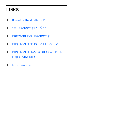
LINKS
Blau-Gelbe-Hilfe e.V.
braunschweig1895.de
Eintracht Braunschweig
EINTRACHT IST ALLES e.V.
EINTRACHT-STADION – JETZT
UND IMMER!
fananwaelte.de