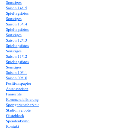
Sonstiges
Saison 14/15
Spieltagsfotos
Sonstiges
Saison 13/14
Spieltagsfotos
Sonstiges
Saison 12/13
Spieltagsfotos
Sonstiges
Saison 11/12
Spieltagsfotos
Sonstiges
Saison 10/11
Saison 09/10
Positionspapier
Anstosszeiten
Fanrechte
Kommerzialisierung
Sportgerichtsbarkeit
Stadionverbote
Gästeblock
Spendenkonto
Kontakt