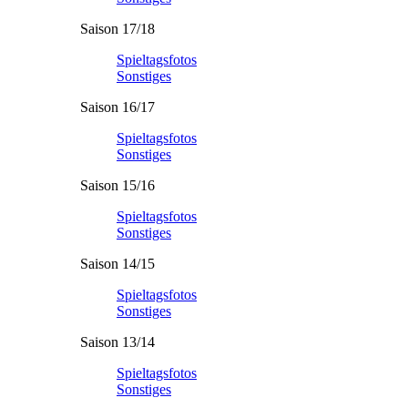
Saison 17/18
Spieltagsfotos
Sonstiges
Saison 16/17
Spieltagsfotos
Sonstiges
Saison 15/16
Spieltagsfotos
Sonstiges
Saison 14/15
Spieltagsfotos
Sonstiges
Saison 13/14
Spieltagsfotos
Sonstiges