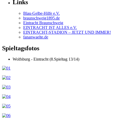
Links
Blau-Gelbe-Hilfe e.V.
braunschweig1895.de
Eintracht Braunschweig
EINTRACHT IST ALLES e.V.
EINTRACHT-STADION – JETZT UND IMMER!
fananwaelte.de
Spieltagsfotos
Wolfsburg - Eintracht (8.Spieltag 13/14)