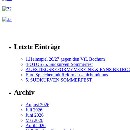
Letzte Einträge
1.Heimspiel 26/27 gegen den VfL Bochum
(FOTOS) 5. Südkurven-Sommerfest
AUFSTIEGSREFORM? VEREINE & FANS BETRO
Eure Spielchen mit Reformen – nicht mit uns
5. SÜDKURVEN SOMMERFEST
Archiv
August 2026
Juli 2026
Juni 2026
Mai 2026
April 2026