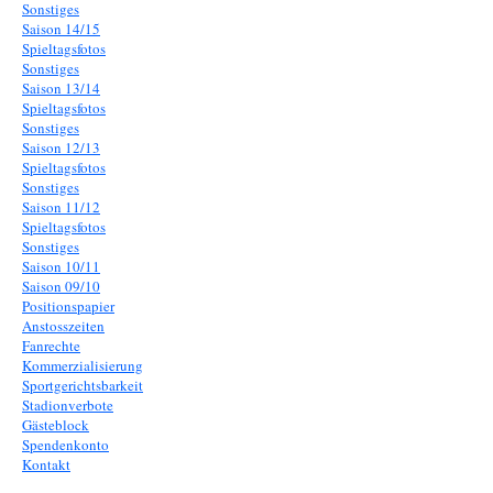
Sonstiges
Saison 14/15
Spieltagsfotos
Sonstiges
Saison 13/14
Spieltagsfotos
Sonstiges
Saison 12/13
Spieltagsfotos
Sonstiges
Saison 11/12
Spieltagsfotos
Sonstiges
Saison 10/11
Saison 09/10
Positionspapier
Anstosszeiten
Fanrechte
Kommerzialisierung
Sportgerichtsbarkeit
Stadionverbote
Gästeblock
Spendenkonto
Kontakt