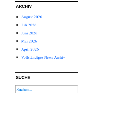
ARCHIV
August 2026
Juli 2026
Juni 2026
Mai 2026
April 2026
Vollständiges News-Archiv
SUCHE