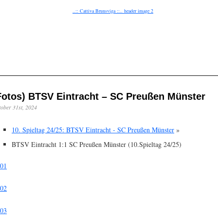
Fotos) BTSV Eintracht – SC Preußen Münster
ober 31st, 2024
10. Spieltag 24/25: BTSV Eintracht - SC Preußen Münster
»
BTSV Eintracht 1:1 SC Preußen Münster (10.Spieltag 24/25)