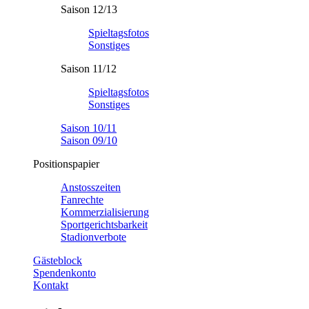
Saison 12/13
Spieltagsfotos
Sonstiges
Saison 11/12
Spieltagsfotos
Sonstiges
Saison 10/11
Saison 09/10
Positionspapier
Anstosszeiten
Fanrechte
Kommerzialisierung
Sportgerichtsbarkeit
Stadionverbote
Gästeblock
Spendenkonto
Kontakt