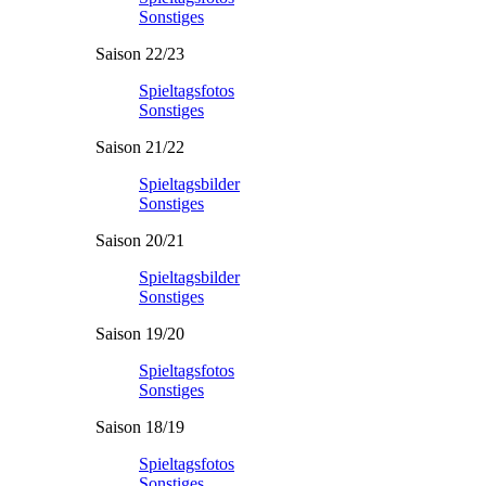
Sonstiges
Saison 22/23
Spieltagsfotos
Sonstiges
Saison 21/22
Spieltagsbilder
Sonstiges
Saison 20/21
Spieltagsbilder
Sonstiges
Saison 19/20
Spieltagsfotos
Sonstiges
Saison 18/19
Spieltagsfotos
Sonstiges