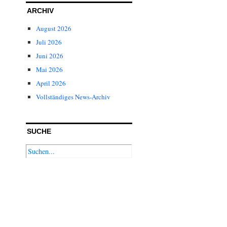
ARCHIV
August 2026
Juli 2026
Juni 2026
Mai 2026
April 2026
Vollständiges News-Archiv
SUCHE