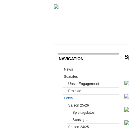
S
NAVIGATION
News
Soziales
Unser Engagement
Projekte
Fotos
Saison 25/26
Spieltagsfotos
Sonstiges
Saison 24/25