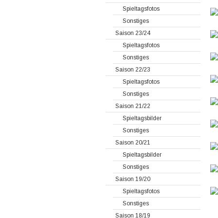
Spieltagsfotos
Sonstiges
Saison 23/24
Spieltagsfotos
Sonstiges
Saison 22/23
Spieltagsfotos
Sonstiges
Saison 21/22
Spieltagsbilder
Sonstiges
Saison 20/21
Spieltagsbilder
Sonstiges
Saison 19/20
Spieltagsfotos
Sonstiges
Saison 18/19