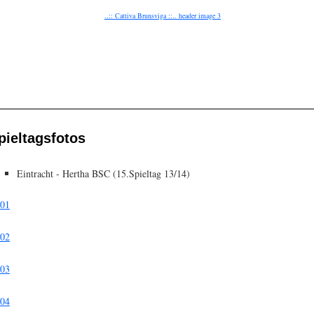
pieltagsfotos
Eintracht - Hertha BSC (15.Spieltag 13/14)