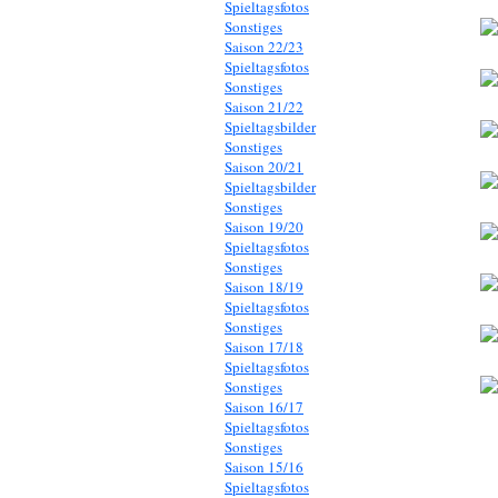
Spieltagsfotos
Sonstiges
Saison 22/23
Spieltagsfotos
Sonstiges
Saison 21/22
Spieltagsbilder
Sonstiges
Saison 20/21
Spieltagsbilder
Sonstiges
Saison 19/20
Spieltagsfotos
Sonstiges
Saison 18/19
Spieltagsfotos
Sonstiges
Saison 17/18
Spieltagsfotos
Sonstiges
Saison 16/17
Spieltagsfotos
Sonstiges
Saison 15/16
Spieltagsfotos