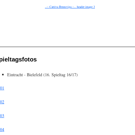
pieltagsfotos
Eintracht - Bielefeld (16. Spieltag 16/17)