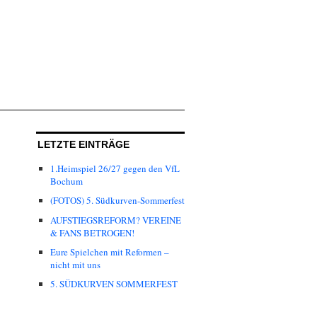
LETZTE EINTRÄGE
1.Heimspiel 26/27 gegen den VfL
Bochum
(FOTOS) 5. Südkurven-Sommerfest
AUFSTIEGSREFORM? VEREINE
& FANS BETROGEN!
Eure Spielchen mit Reformen –
nicht mit uns
5. SÜDKURVEN SOMMERFEST