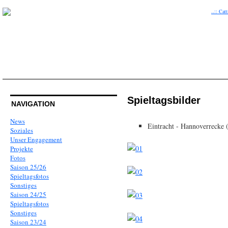
Spieltagsbilder
NAVIGATION
News
Eintracht - Hannoverrecke 
Soziales
Unser Engagement
Projekte
Fotos
Saison 25/26
Spieltagsfotos
Sonstiges
Saison 24/25
Spieltagsfotos
Sonstiges
Saison 23/24