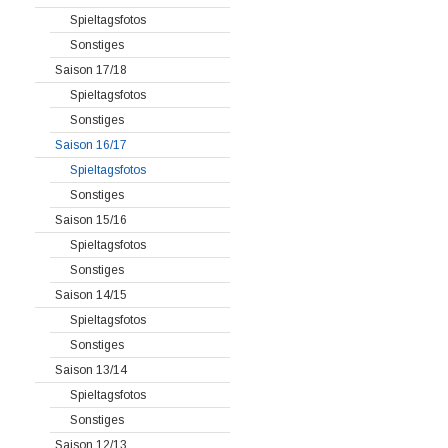
Spieltagsfotos
Sonstiges
Saison 17/18
Spieltagsfotos
Sonstiges
Saison 16/17
Spieltagsfotos
Sonstiges
Saison 15/16
Spieltagsfotos
Sonstiges
Saison 14/15
Spieltagsfotos
Sonstiges
Saison 13/14
Spieltagsfotos
Sonstiges
Saison 12/13