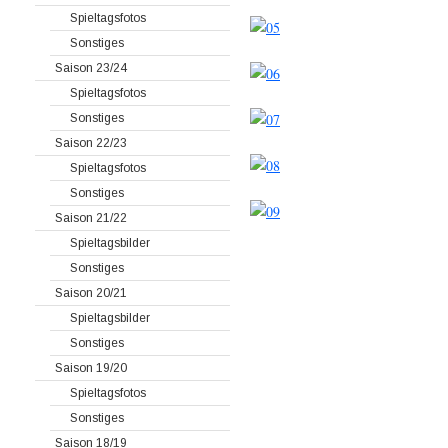
Spieltagsfotos
Sonstiges
Saison 23/24
Spieltagsfotos
Sonstiges
Saison 22/23
Spieltagsfotos
Sonstiges
Saison 21/22
Spieltagsbilder
Sonstiges
Saison 20/21
Spieltagsbilder
Sonstiges
Saison 19/20
Spieltagsfotos
Sonstiges
Saison 18/19