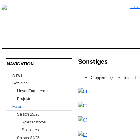
Sonstiges
NAVIGATION
News
Cloppenburg - Eintracht II 
Soziales
Unser Engagement
Projekte
Fotos
Saison 25/26
Spieltagsfotos
Sonstiges
Saison 24/25