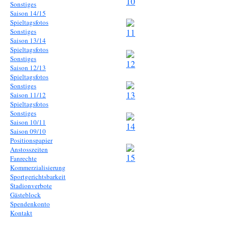
Sonstiges
Saison 14/15
Spieltagsfotos
Sonstiges
Saison 13/14
Spieltagsfotos
Sonstiges
Saison 12/13
Spieltagsfotos
Sonstiges
Saison 11/12
Spieltagsfotos
Sonstiges
Saison 10/11
Saison 09/10
Positionspapier
Anstosszeiten
Fanrechte
Kommerzialisierung
Sportgerichtsbarkeit
Stadionverbote
Gästeblock
Spendenkonto
Kontakt