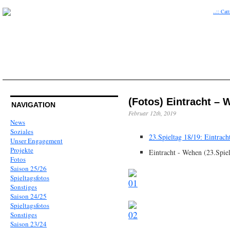
(Fotos) Eintracht –
NAVIGATION
Februar 12th, 2019
News
Soziales
23.Spieltag 18/19: Eintrac
Unser Engagement
Projekte
Eintracht - Wehen (23.Spie
Fotos
Saison 25/26
Spieltagsfotos
Sonstiges
Saison 24/25
Spieltagsfotos
Sonstiges
Saison 23/24