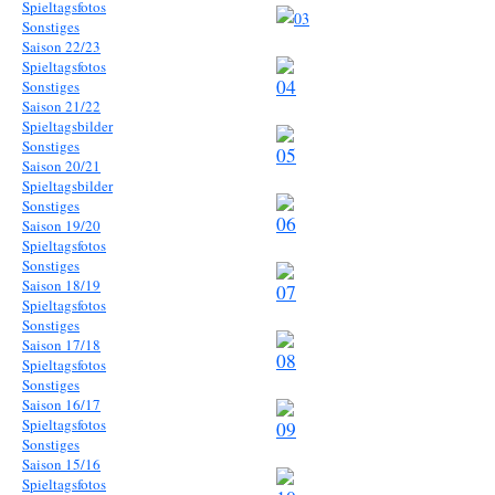
Spieltagsfotos
Sonstiges
Saison 22/23
Spieltagsfotos
Sonstiges
Saison 21/22
Spieltagsbilder
Sonstiges
Saison 20/21
Spieltagsbilder
Sonstiges
Saison 19/20
Spieltagsfotos
Sonstiges
Saison 18/19
Spieltagsfotos
Sonstiges
Saison 17/18
Spieltagsfotos
Sonstiges
Saison 16/17
Spieltagsfotos
Sonstiges
Saison 15/16
Spieltagsfotos