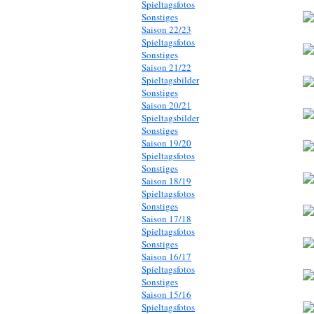
Spieltagsfotos
Sonstiges
Saison 22/23
Spieltagsfotos
Sonstiges
Saison 21/22
Spieltagsbilder
Sonstiges
Saison 20/21
Spieltagsbilder
Sonstiges
Saison 19/20
Spieltagsfotos
Sonstiges
Saison 18/19
Spieltagsfotos
Sonstiges
Saison 17/18
Spieltagsfotos
Sonstiges
Saison 16/17
Spieltagsfotos
Sonstiges
Saison 15/16
Spieltagsfotos