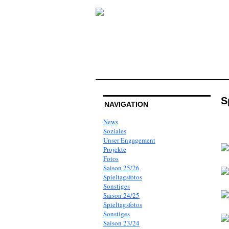
S
NAVIGATION
News
Soziales
Unser Engagement
Projekte
Fotos
Saison 25/26
Spieltagsfotos
Sonstiges
Saison 24/25
Spieltagsfotos
Sonstiges
Saison 23/24