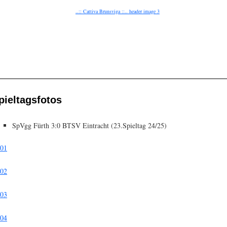
pieltagsfotos
SpVgg Fürth 3:0 BTSV Eintracht (23.Spieltag 24/25)