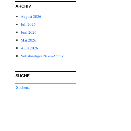
ARCHIV
August 2026
Juli 2026
Juni 2026
Mai 2026
April 2026
Vollständiges News-Archiv
SUCHE