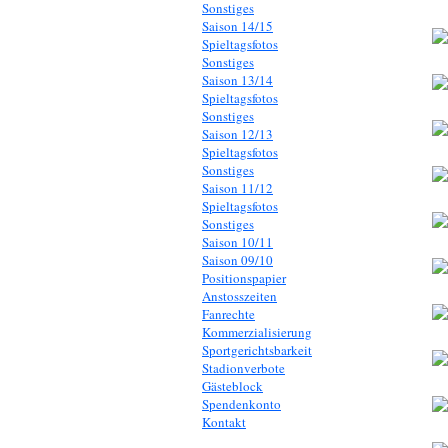
Sonstiges
Saison 14/15
Spieltagsfotos
Sonstiges
Saison 13/14
Spieltagsfotos
Sonstiges
Saison 12/13
Spieltagsfotos
Sonstiges
Saison 11/12
Spieltagsfotos
Sonstiges
Saison 10/11
Saison 09/10
Positionspapier
Anstosszeiten
Fanrechte
Kommerzialisierung
Sportgerichtsbarkeit
Stadionverbote
Gästeblock
Spendenkonto
Kontakt