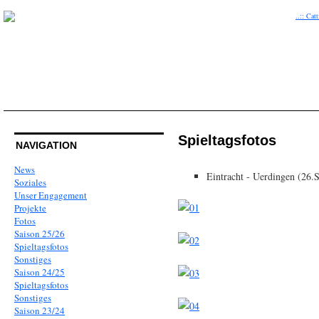
Spieltagsfotos
NAVIGATION
News
Eintracht - Uerdingen (26.S
Soziales
Unser Engagement
Projekte
Fotos
Saison 25/26
Spieltagsfotos
Sonstiges
Saison 24/25
Spieltagsfotos
Sonstiges
Saison 23/24