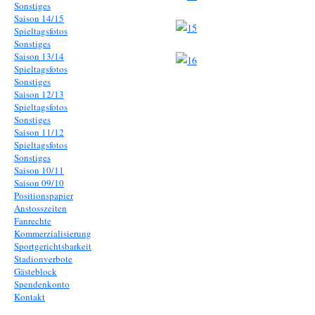
Sonstiges
Saison 14/15
Spieltagsfotos
Sonstiges
Saison 13/14
Spieltagsfotos
Sonstiges
Saison 12/13
Spieltagsfotos
Sonstiges
Saison 11/12
Spieltagsfotos
Sonstiges
Saison 10/11
Saison 09/10
Positionspapier
Anstosszeiten
Fanrechte
Kommerzialisierung
Sportgerichtsbarkeit
Stadionverbote
Gästeblock
Spendenkonto
Kontakt