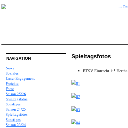
Spieltagsfotos
NAVIGATION
News
BTSV Eintracht 1:5 Hertha
Soziales
Unser Engagement
Projekte
Fotos
Saison 25/26
Spieltagsfotos
Sonstiges
Saison 24/25
Spieltagsfotos
Sonstiges
Saison 23/24