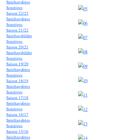
Spieltagsfotos
Sonstiges
Saison 22/23
Spieltagsfotos
Sonstiges
Saison 21/22
Spieltagsbilder
Sonstiges
Saison 20/21
Spieltagsbilder
Sonstiges
Saison 19/20
Spieltagsfotos
Sonstiges
Saison 18/19
Spieltagsfotos
Sonstiges
Saison 17/18
Spieltagsfotos
Sonstiges
Saison 16/17
Spieltagsfotos
Sonstiges
Saison 15/16
Spieltagsfotos