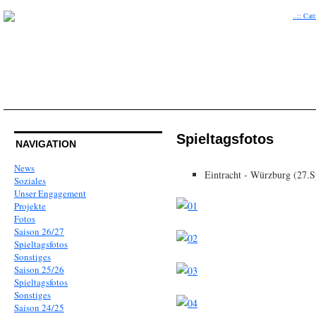
Spieltagsfotos
NAVIGATION
News
Eintracht - Würzburg (27.S
Soziales
Unser Engagement
Projekte
Fotos
Saison 26/27
Spieltagsfotos
Sonstiges
Saison 25/26
Spieltagsfotos
Sonstiges
Saison 24/25