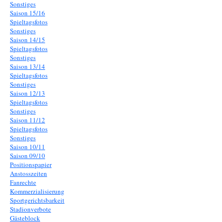
Sonstiges
Saison 15/16
Spieltagsfotos
Sonstiges
Saison 14/15
Spieltagsfotos
Sonstiges
Saison 13/14
Spieltagsfotos
Sonstiges
Saison 12/13
Spieltagsfotos
Sonstiges
Saison 11/12
Spieltagsfotos
Sonstiges
Saison 10/11
Saison 09/10
Positionspapier
Anstosszeiten
Fanrechte
Kommerzialisierung
Sportgerichtsbarkeit
Stadionverbote
Gästeblock