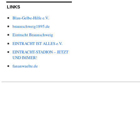
LINKS
Blau-Gelbe-Hilfe e.V.
braunschweig1895.de
Eintracht Braunschweig
EINTRACHT IST ALLES e.V.
EINTRACHT-STADION – JETZT
UND IMMER!
fananwaelte.de