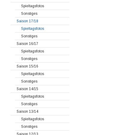
Spieltagsfotos
Sonstiges
Saison 17/18
Spieltagsfotos
Sonstiges
Saison 16/17
Spieltagsfotos
Sonstiges
Saison 15/16
Spieltagsfotos
Sonstiges
Saison 14/15
Spieltagsfotos
Sonstiges
Saison 13/14
Spieltagsfotos
Sonstiges
Saison 12/13