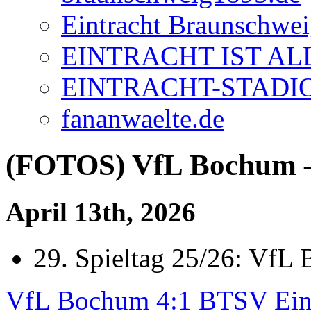
Eintracht Braunschwe
EINTRACHT IST ALL
EINTRACHT-STADIO
fananwaelte.de
(FOTOS) VfL Bochum –
April 13th, 2026
29. Spieltag 25/26: VfL
VfL Bochum 4:1 BTSV Eintr