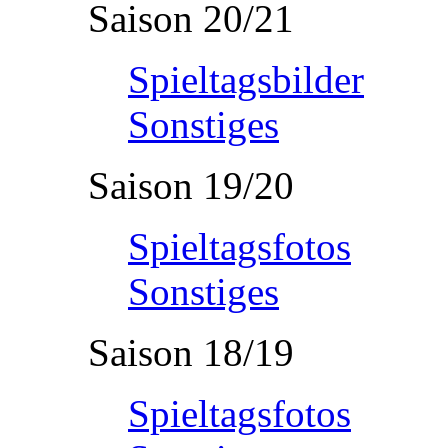
Saison 20/21
Spieltagsbilder
Sonstiges
Saison 19/20
Spieltagsfotos
Sonstiges
Saison 18/19
Spieltagsfotos