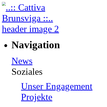
Navigation
News
Soziales
Unser Engagement
Projekte