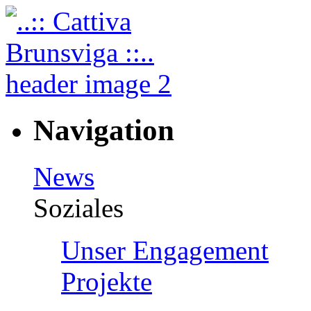
Navigation
News
Soziales
Unser Engagement
Projekte