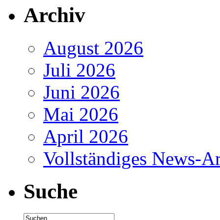
Archiv
August 2026
Juli 2026
Juni 2026
Mai 2026
April 2026
Vollständiges News-A
Suche