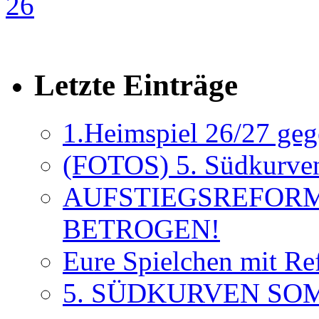
Letzte Einträge
1.Heimspiel 26/27 ge
(FOTOS) 5. Südkurve
AUFSTIEGSREFORM
BETROGEN!
Eure Spielchen mit Re
5. SÜDKURVEN SO