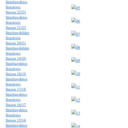
Spieltagsfotos
Sonstiges
Saison 22/23
Spieltagsfotos
Sonstiges
Saison 21/22
Spieltagsbilder
Sonstiges
Saison 20/21
Spieltagsbilder
Sonstiges
Saison 19/20
Spieltagsfotos
Sonstiges
Saison 18/19
Spieltagsfotos
Sonstiges
Saison 17/18
Spieltagsfotos
Sonstiges
Saison 16/17
Spieltagsfotos
Sonstiges
Saison 15/16
Spieltagsfotos