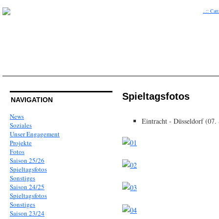
Spieltagsfotos
NAVIGATION
News
Eintracht - Düsseldorf (07.
Soziales
Unser Engagement
Projekte
Fotos
Saison 25/26
Spieltagsfotos
Sonstiges
Saison 24/25
Spieltagsfotos
Sonstiges
Saison 23/24