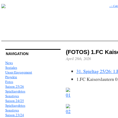
(FOTOS) 1.FC Kaise
NAVIGATION
April 28th, 2026
News
Soziales
31. Spieltag 25/26: 1
Unser Engagement
Projekte
1.FC Kaiserslautern 0
Fotos
Saison 25/26
Spieltagsfotos
Sonstiges
Saison 24/25
Spieltagsfotos
Sonstiges
Saison 23/24